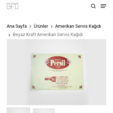
Menu
Skip
search
to
Close
main
Menu
Ana Sayfa
Ürünler
Amerikan Servis Kağıdı
content
Beyaz Kraft Amerikan Servis Kağıdı