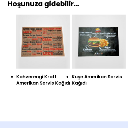
Hoşunuza gidebilir…
Ürünü İncele
Ürünü İncele
Kahverengi Kraft
Kuşe Amerikan Servis
Amerikan Servis Kağıdı
Kağıdı