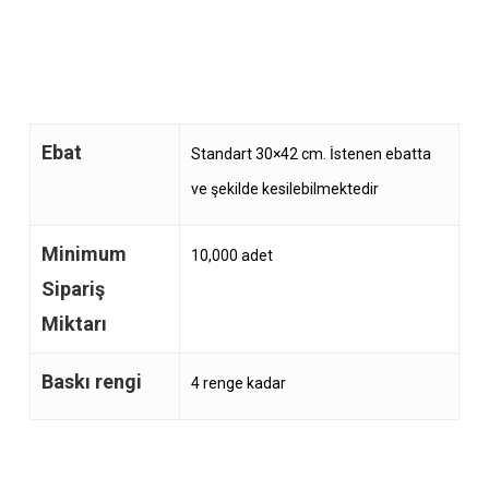
Beyaz tepsi kağıtlarının fiyatları konusunda ve
ürünümüz ile alakalı aklınıza takılan her soruyu
+90 544 301 94 34 whatsapp destek hattından
bize sorabilirsiniz.
Ebat
Standart 30×42 cm. İstenen ebatta
ve şekilde kesilebilmektedir
Minimum
10,000 adet
Sipariş
Miktarı
Baskı rengi
4 renge kadar