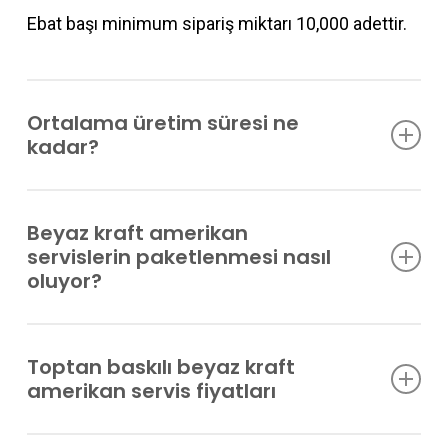
Ebat başı minimum sipariş miktarı 10,000 adettir.
Ortalama üretim süresi ne
kadar?
Klişe onayını takiben 15 günde siparişlerinizi
Beyaz kraft amerikan
teslim ediyoruz.
servislerin paketlenmesi nasıl
oluyor?
Genellikle onar kiloluk paketler halinde teslim
Toptan baskılı beyaz kraft
edilmektedir. Kağıtlar beyaz kağıtla sarılıyor.
amerikan servis fiyatları
Üzerine çember atılarak sabitleniyor.