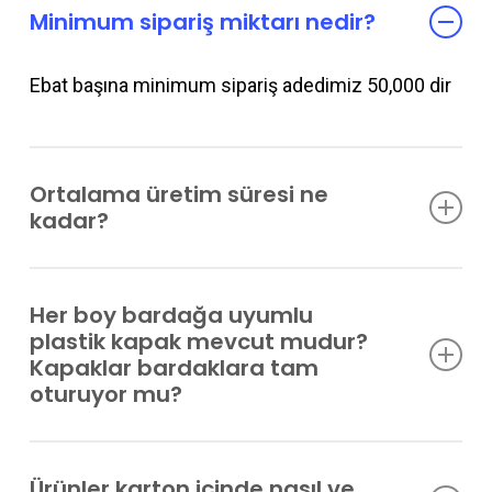
Minimum sipariş miktarı nedir?
Ebat başına minimum sipariş adedimiz 50,000 dir
Ortalama üretim süresi ne
kadar?
O günkü sipariş yoğunluğuna göre değişmekle
Her boy bardağa uyumlu
birlikte 20 günde teslim ediyoruz
plastik kapak mevcut mudur?
Kapaklar bardaklara tam
oturuyor mu?
7 oz (150 ml) den 44 oz (1000 ml) kadar olan tüm
Ürünler karton içinde nasıl ve