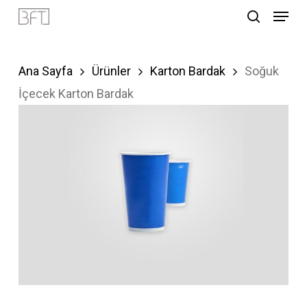
Menu
Skip
search
to
Close
main
Menu
Ana Sayfa
Ürünler
Karton Bardak
Soğuk
content
İçecek Karton Bardak