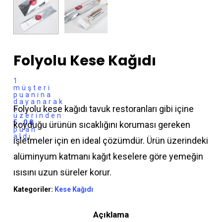
Folyolu Kese Kağıdı
1
müşteri
puanına
dayanarak
Folyolu kese kağıdı tavuk restoranları gibi içine
5
üzerinden
5.00
koyduğu ürünün sıcaklığını koruması gereken
puan
aldı
işletmeler için en ideal çözümdür. Ürün üzerindeki
alüminyum katmanı kağıt keselere göre yemeğin
ısısını uzun süreler korur.
Kategoriler:
Kese Kağıdı
Açıklama