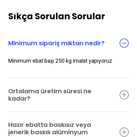
Sıkça Sorulan Sorular
Minimum sipariş miktarı nedir?
Minimum ebat başı 250 kg imalat yapıyoruz
Ortalama üretim süresi ne
kadar?
Klişe onayınızı takiben ortalama 20 günde teslim
Hazır ebatta baskısız veya
edebiliyoruz.
jenerik baskılı alüminyum