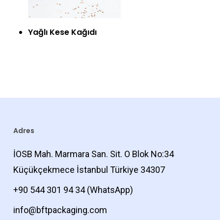
Ürünü İncele
Yağlı Kese Kağıdı
Adres
İOSB Mah. Marmara San. Sit. O Blok No:34
Küçükçekmece İstanbul Türkiye 34307
+90 544 301 94 34
(WhatsApp)
info@bftpackaging.com