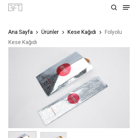
Menu
Skip
search
to
Close
main
Menu
Ana Sayfa
Ürünler
Kese Kağıdı
Folyolu
content
Kese Kağıdı