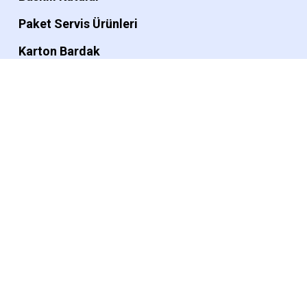
Paket Servis Ürünleri
Karton Bardak
Kese Kağıdı
Ürünler
Ambalaj Kağıdı
Kağıt Peçete
Amerikan Servis Kağıdı
Plastik Poşet
Bardak Aksesuarları
Hediye Paketi