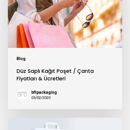
Poşet
/
Çanta
Fiyatları
&
Ücretleri
Blog
Düz Saplı Kağıt Poşet / Çanta
Fiyatları & Ücretleri
bftpackaging
05/02/2020
Flat