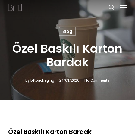
Menu
Skip
search
to
Close
main
Menu
Blog
content
Özel Baskılı Karton
Bardak
By
bftpackaging
21/01/2020
No Comments
Özel Baskılı Karton Bardak